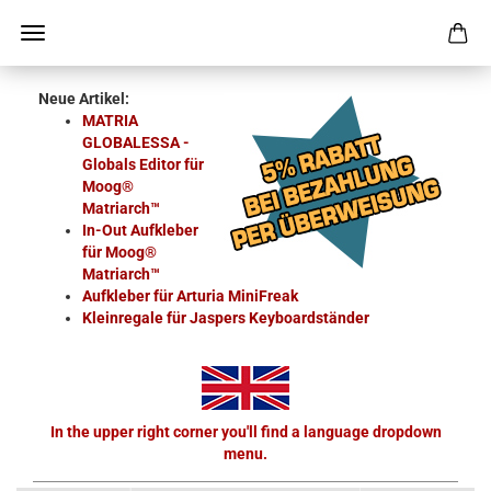
Neue Artikel:
MATRIA
GLOBALESSA -
Globals Editor für
Moog®
Matriarch™
In-Out Aufkleber
für Moog®
Matriarch™
Aufkleber für Arturia MiniFreak
Kleinregale für Jaspers Keyboardständer
In the upper right corner you'll find a language dropdown
menu.