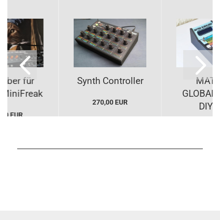
leber für
Synth Controller
MATR
a MiniFreak
GLOBALE
270,00 EUR
DIY-K
,00 EUR
190,00 